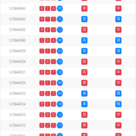
115044563
8
1
0
09
单
中
115044562
9
7
5
21
双
错
115044561
8
1
3
12
双
中
115044560
5
0
4
09
双
错
115044559
1
1
1
03
双
错
115044558
9
6
1
16
双
中
115044557
9
4
7
20
双
中
115044556
2
1
6
09
单
中
115044555
0
1
3
04
单
错
115044554
9
1
8
18
单
错
115044553
0
6
6
12
双
中
115044552
6
2
5
13
单
中