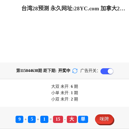
台湾28预测 永久网址:28YC.com 加拿大28-开奖|结果查询|加拿大28刮奖预测|加拿大PC28大神预测|加拿大PC历史走势|加拿大结果咪牌查询
第
115044638
期 距下期:
开奖中
广告开关：
大双
未开:
6
期
小单
未开:
1
期
小双
未开:
2
期
9
5
1
15
大
单
咪牌
+
+
=
-