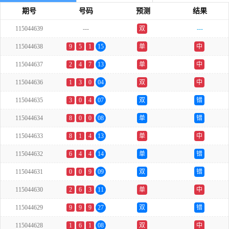
期号
号码
预测
结果
115044639
---
双
---
115044638
9
5
1
15
单
中
115044637
2
4
7
13
单
中
115044636
1
3
0
04
双
中
115044635
3
0
4
07
双
错
115044634
8
0
0
08
单
错
115044633
8
1
4
13
单
中
115044632
6
4
4
14
单
错
115044631
0
0
9
09
双
错
115044630
2
6
3
11
单
中
115044629
9
9
9
27
双
错
115044628
1
6
1
08
双
中