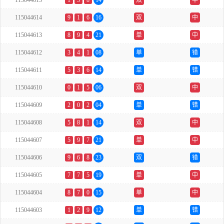
115044615
1
5
8
14
双
中
115044614
9
1
6
16
双
中
115044613
8
9
4
21
单
中
115044612
3
4
1
08
单
错
115044611
5
3
6
14
单
错
115044610
0
1
5
06
双
中
115044609
2
0
2
04
单
错
115044608
5
8
1
14
双
中
115044607
5
9
7
21
单
中
115044606
9
6
8
23
双
错
115044605
7
7
5
19
单
中
115044604
8
7
0
15
单
中
115044603
1
2
9
12
单
错