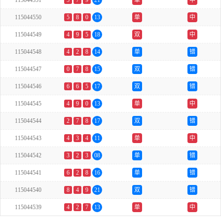
115044551
5
7
9
21
单
中
115044550
5
8
0
13
单
中
115044549
4
9
5
18
双
中
115044548
4
2
8
14
单
错
115044547
0
7
8
15
双
错
115044546
6
6
5
17
双
错
115044545
4
9
0
13
单
中
115044544
2
7
8
17
双
错
115044543
4
3
4
11
单
中
115044542
3
2
3
08
单
错
115044541
6
2
8
16
单
错
115044540
8
4
9
21
双
错
115044539
4
2
7
13
单
中