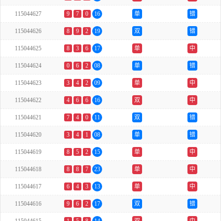
115044627
9
7
0
16
单
错
115044626
8
9
2
19
双
错
115044625
8
3
6
17
单
中
115044624
0
6
2
08
单
错
115044623
3
4
2
09
单
中
115044622
4
6
6
16
双
中
115044621
7
4
0
11
双
错
115044620
3
4
1
08
单
错
115044619
8
5
2
15
单
中
115044618
8
8
7
23
单
中
115044617
6
4
3
13
单
中
115044616
9
6
2
17
双
错