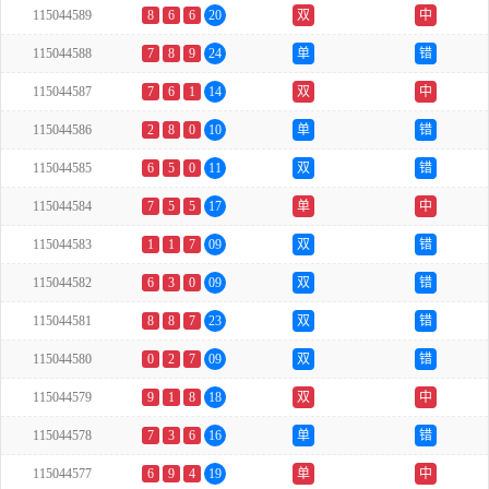
115044589
8
6
6
20
双
中
115044588
7
8
9
24
单
错
115044587
7
6
1
14
双
中
115044586
2
8
0
10
单
错
115044585
6
5
0
11
双
错
115044584
7
5
5
17
单
中
115044583
1
1
7
09
双
错
115044582
6
3
0
09
双
错
115044581
8
8
7
23
双
错
115044580
0
2
7
09
双
错
115044579
9
1
8
18
双
中
115044578
7
3
6
16
单
错
115044577
6
9
4
19
单
中