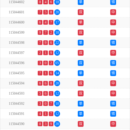
115044602
8
4
6
18
单
错
115044601
7
5
8
20
双
中
115044600
6
4
7
17
单
中
115044599
9
7
2
18
双
中
115044598
7
9
6
22
单
错
115044597
2
1
9
12
双
中
115044596
3
0
2
05
双
错
115044595
7
1
6
14
单
错
115044594
6
6
8
20
双
中
115044593
5
6
1
12
双
中
115044592
3
0
7
10
单
错
115044591
4
1
7
12
单
错
115044590
8
3
9
20
双
中