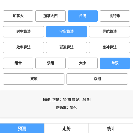
加拿大
加拿大西
台湾
比特币
时空算法
宇宙算法
导航算法
效率算法
延迟算法
鬼神算法
组合
杀组
大小
单双
双项
双组
100期 正确：50 期 错误：50 期
正确率：50%
预测
走势
统计