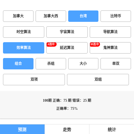
加拿大
加拿大西
台湾
比特币
时空算法
宇宙算法
导航算法
效率算法
延迟算法
鬼神算法
组合
杀组
大小
单双
双项
双组
100期 正确：75 期 错误：25 期
正确率：75%
预测
走势
统计