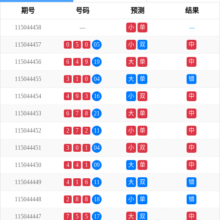
期号
号码
预测
结果
115044458
---
小
单
---
115044457
0
5
0
05
小
双
中
115044456
6
4
9
19
大
单
中
115044455
3
1
0
04
大
单
错
115044454
4
9
3
16
小
双
中
115044453
6
7
8
21
大
单
中
115044452
2
7
2
11
小
单
中
115044451
3
0
1
04
小
双
中
115044450
4
4
1
09
大
单
中
115044449
4
1
6
11
大
双
错
115044448
2
8
8
18
小
单
错
115044447
7
5
5
17
大
双
中