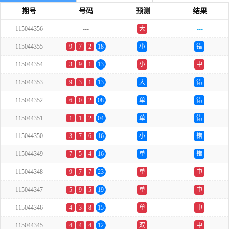
期号
号码
预测
结果
115044356
---
大
---
115044355
9
7
2
18
小
错
115044354
3
9
1
13
小
中
115044353
9
3
1
13
大
错
115044352
6
0
2
08
单
错
115044351
1
1
2
04
单
错
115044350
3
7
6
16
小
错
115044349
7
5
4
16
单
错
115044348
9
7
7
23
单
中
115044347
5
9
5
19
单
中
115044346
4
3
8
15
单
中
115044345
4
4
4
12
双
中