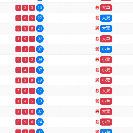
16
殺
大单
8
3
5
22
殺
大双
9
8
5
24
殺
大双
6
9
9
02
殺
大单
1
0
1
07
殺
小单
5
1
1
09
殺
小双
6
1
2
07
殺
小双
2
4
1
19
殺
小双
1
9
9
17
殺
大双
7
9
1
10
殺
小单
1
4
5
07
殺
大双
3
4
0
24
殺
小单
9
9
6
07
殺
小单
5
1
1