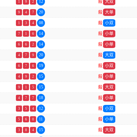
12
殺
大双
1
9
2
20
殺
大单
9
4
7
08
殺
小双
1
3
4
14
殺
小单
7
1
6
14
殺
小单
6
6
2
20
殺
大双
4
7
9
19
殺
小双
6
7
6
15
殺
小单
4
9
2
15
殺
大双
9
1
5
18
殺
小单
4
7
7
12
殺
小双
3
5
4
11
殺
小单
5
6
0
15
殺
大双
3
8
4