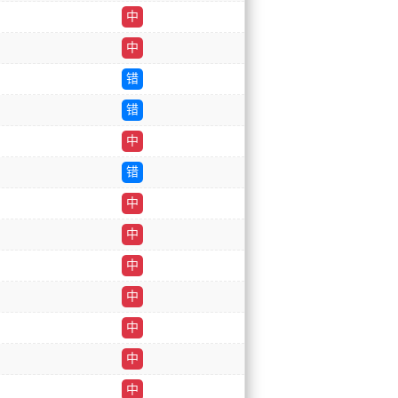
中
中
错
错
中
错
中
中
中
中
中
中
中