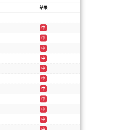
结果
---
中
中
中
中
中
中
中
中
中
中
中