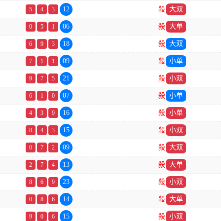
12
殺
大双
5
4
3
06
殺
大单
0
5
1
18
殺
大双
6
9
3
09
殺
小单
7
1
1
21
殺
小双
9
7
5
07
殺
小单
6
1
0
16
殺
小单
4
3
9
15
殺
小双
8
4
3
09
殺
大双
0
7
2
13
殺
大单
2
7
4
23
殺
小双
8
6
9
14
殺
大单
0
8
6
15
殺
小双
9
0
6