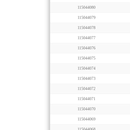
115044080
115044079
115044078
115044077
115044076
115044075
115044074
115044073
115044072
115044071
115044070
115044069
115044068