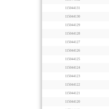
115044131
115044130
115044129
115044128
115044127
115044126
115044125
115044124
115044123
115044122
115044121
115044120