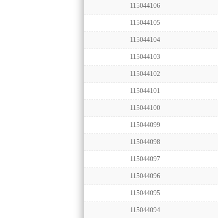
115044106
115044105
115044104
115044103
115044102
115044101
115044100
115044099
115044098
115044097
115044096
115044095
115044094