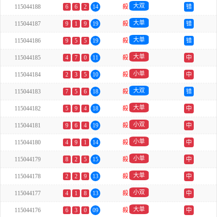
大双
115044188
6
6
2
14
殺
错
大单
115044187
9
1
9
19
殺
错
大单
115044186
9
5
5
19
殺
错
大单
115044185
4
7
0
11
殺
中
小单
115044184
2
3
5
10
殺
中
大双
115044183
7
5
6
18
殺
错
大单
115044182
5
9
4
18
殺
中
小双
115044181
9
6
4
19
殺
中
小单
115044180
4
9
1
14
殺
中
小单
115044179
8
2
5
15
殺
中
大单
115044178
2
2
9
13
殺
中
小双
115044177
4
1
8
13
殺
中
大单
115044176
6
3
0
09
殺
中