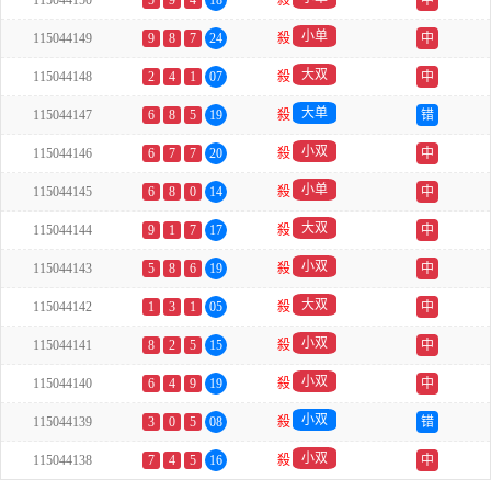
115044150
5
9
4
18
殺
中
小单
115044149
9
8
7
24
殺
中
大双
115044148
2
4
1
07
殺
中
大单
115044147
6
8
5
19
殺
错
小双
115044146
6
7
7
20
殺
中
小单
115044145
6
8
0
14
殺
中
大双
115044144
9
1
7
17
殺
中
小双
115044143
5
8
6
19
殺
中
大双
115044142
1
3
1
05
殺
中
小双
115044141
8
2
5
15
殺
中
小双
115044140
6
4
9
19
殺
中
小双
115044139
3
0
5
08
殺
错
小双
115044138
7
4
5
16
殺
中