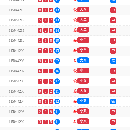
115044214
4
1
6
11
殺
错
大双
115044213
8
1
4
13
殺
中
大单
115044212
5
1
7
13
殺
中
大单
115044211
4
2
8
14
殺
中
小单
115044210
1
1
8
10
殺
中
小单
115044209
7
5
3
15
殺
中
大双
115044208
9
4
9
22
殺
错
小单
115044207
6
9
1
16
殺
中
小双
115044206
7
5
5
17
殺
中
大双
115044205
9
0
2
11
殺
中
小双
115044204
8
1
3
12
殺
错
小双
115044203
2
0
9
11
殺
中
小双
115044202
3
3
5
11
殺
中