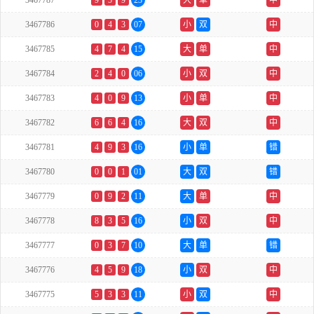
3467787
9
5
9
23
大
单
中
3467786
0
4
3
07
小
双
中
3467785
4
7
4
15
大
单
中
3467784
2
4
0
06
小
双
中
3467783
4
0
9
13
小
单
中
3467782
6
6
4
16
大
双
中
3467781
4
9
3
16
小
单
错
3467780
0
0
1
01
大
双
错
3467779
0
9
2
11
大
单
中
3467778
8
3
5
16
小
双
中
3467777
0
3
7
10
大
单
错
3467776
4
5
9
18
小
双
中
3467775
5
3
3
11
小
双
中