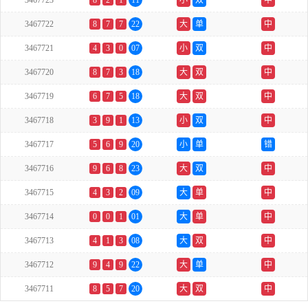
3467723
8
2
1
11
小
双
中
3467722
8
7
7
22
大
单
中
3467721
4
3
0
07
小
双
中
3467720
8
7
3
18
大
双
中
3467719
6
7
5
18
大
双
中
3467718
3
9
1
13
小
双
中
3467717
5
6
9
20
小
单
错
3467716
9
6
8
23
大
双
中
3467715
4
3
2
09
大
单
中
3467714
0
0
1
01
大
单
中
3467713
4
1
3
08
大
双
中
3467712
9
4
9
22
大
单
中
3467711
8
5
7
20
大
双
中