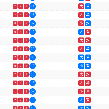
24
大
单
7
9
8
18
大
单
7
4
7
07
小
双
0
0
7
12
大
双
0
8
4
18
大
双
7
4
7
22
大
单
8
6
8
08
大
单
2
6
0
19
小
双
9
7
3
18
大
双
7
8
3
15
大
单
2
8
5
07
小
单
1
4
2
10
大
双
2
7
1
13
大
双
8
1
4