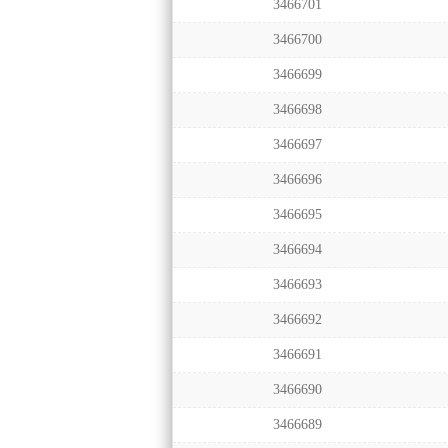
3466701
3466700
3466699
3466698
3466697
3466696
3466695
3466694
3466693
3466692
3466691
3466690
3466689