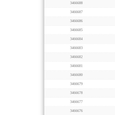
3466688
3466687
3466686
3466685
3466684
3466683
3466682
3466681
3466680
3466679
3466678
3466677
3466676