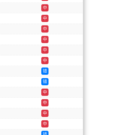
中
中
中
中
中
中
错
错
中
中
中
中
错