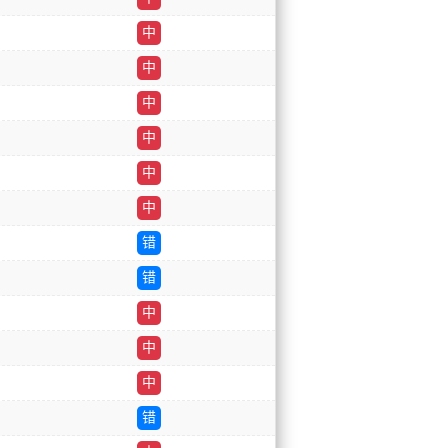
中
中
中
中
中
中
错
错
中
中
中
错