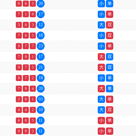
20
小
单
9
6
5
17
小
单
7
1
9
12
大
双
3
6
3
18
小
双
7
6
5
23
小
单
9
7
7
17
大
双
7
9
1
21
大
双
9
7
5
18
小
单
9
7
2
20
大
单
7
9
4
03
大
单
2
0
1
10
大
双
4
4
2
11
小
单
6
0
5
11
小
单
0
9
2