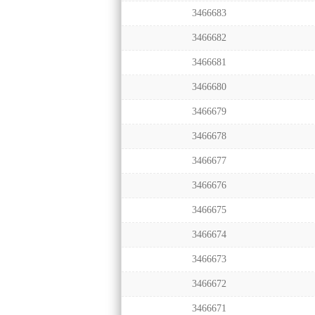
3466683
3466682
3466681
3466680
3466679
3466678
3466677
3466676
3466675
3466674
3466673
3466672
3466671