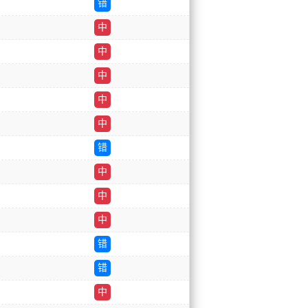
错
中
中
中
中
中
错
中
中
中
错
错
中