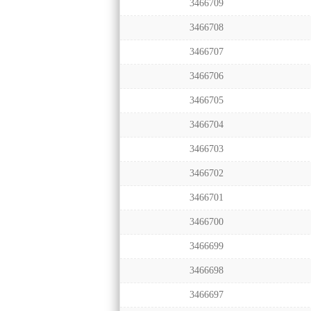
3466709
3466708
3466707
3466706
3466705
3466704
3466703
3466702
3466701
3466700
3466699
3466698
3466697