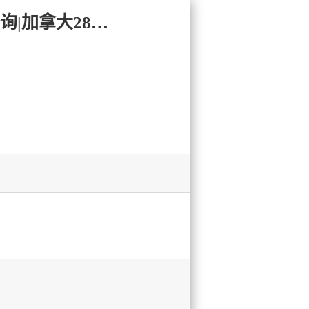
加拿大28预测 永久网址:28YC.com 加拿大28-开奖|结果查询|加拿大28刮奖预测|加拿大PC28大神预测|加拿大PC历史走势|加拿大结果咪牌查询