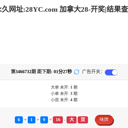
第
3466732
期 距下期:
01
分
27
秒
广告开关：
大单
未开:
1
期
小单
未开:
3
期
小双
未开:
4
期
6
+
1
+
9
=
16
-
大
双
咪牌