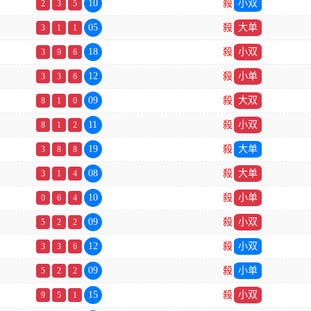
10
殺
小双
2
3
5
05
殺
大单
3
1
1
18
殺
小双
3
9
6
12
殺
小单
3
3
6
09
殺
大双
8
1
0
11
殺
小双
8
1
2
19
殺
大单
3
8
8
08
殺
大单
3
1
4
10
殺
小单
0
6
4
09
殺
小双
5
2
2
12
殺
小双
3
3
6
09
殺
小单
5
2
2
15
殺
小双
9
5
1