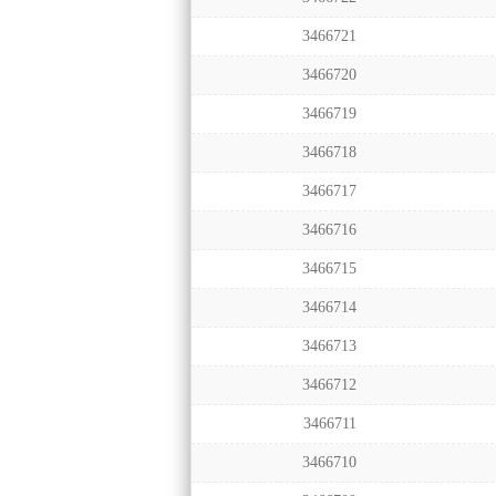
3466721
3466720
3466719
3466718
3466717
3466716
3466715
3466714
3466713
3466712
3466711
3466710