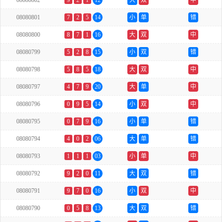
08080802
9
2
1
12
大
双
中
08080801
7
2
5
14
小
单
错
08080800
8
7
1
16
大
双
中
08080799
5
2
8
15
小
双
错
08080798
5
8
5
18
大
双
中
08080797
4
7
9
20
大
单
中
08080796
0
9
5
14
小
双
中
08080795
0
7
9
16
小
单
错
08080794
4
0
2
06
大
单
错
08080793
1
1
1
03
小
单
中
08080792
9
2
0
11
大
双
错
08080791
9
7
0
16
小
双
中
08080790
0
5
8
13
大
双
错