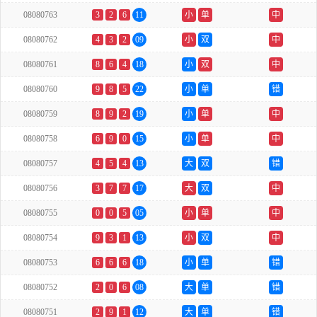
08080763
3
2
6
11
小
单
中
08080762
4
3
2
09
小
双
中
08080761
8
6
4
18
小
双
中
08080760
9
8
5
22
小
单
错
08080759
8
9
2
19
小
单
中
08080758
6
9
0
15
小
单
中
08080757
4
5
4
13
大
双
错
08080756
3
7
7
17
大
双
中
08080755
0
0
5
05
小
单
中
08080754
9
3
1
13
小
双
中
08080753
6
6
6
18
小
单
错
08080752
2
0
6
08
大
单
错
08080751
2
9
1
12
大
单
错