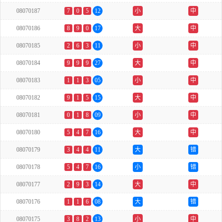
08070187
7
0
5
12
小
中
08070186
8
9
0
17
大
中
08070185
2
6
3
11
小
中
08070184
9
9
9
27
大
中
08070183
1
1
3
05
小
中
08070182
9
1
5
15
大
中
08070181
0
1
8
09
小
中
08070180
5
4
7
16
大
中
08070179
3
4
4
11
大
错
08070178
5
4
7
16
小
错
08070177
2
9
3
14
大
中
08070176
1
1
6
08
大
错
08070175
3
8
2
13
小
中