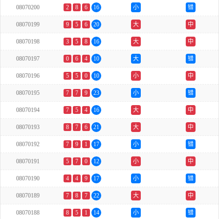
08070200
2
8
6
16
小
错
08070199
9
5
6
20
大
中
08070198
3
5
8
16
大
中
08070197
0
6
4
10
大
错
08070196
5
5
0
10
小
中
08070195
7
7
9
23
小
错
08070194
7
5
4
16
大
中
08070193
8
7
6
21
大
中
08070192
7
9
1
17
小
错
08070191
5
7
0
12
小
中
08070190
4
4
9
17
小
错
08070189
7
8
7
22
大
中
08070188
8
5
1
14
小
错