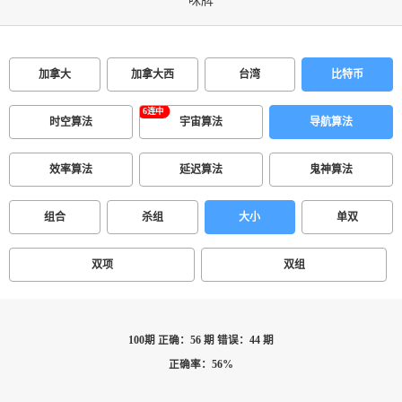
咪牌
加拿大
加拿大西
台湾
比特币
时空算法
宇宙算法
导航算法
效率算法
延迟算法
鬼神算法
组合
杀组
大小
单双
双项
双组
100期 正确：56 期 错误：44 期
正确率：56%