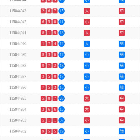
115044944
6
8
9
23
小
错
115044943
2
6
7
15
大
中
115044942
6
5
0
11
小
中
115044941
8
1
9
18
大
中
115044940
1
7
4
12
大
错
115044939
8
3
6
17
小
错
115044938
9
7
2
18
小
错
115044937
3
5
9
17
小
错
115044936
7
5
3
15
小
错
115044935
5
8
7
20
大
中
115044934
3
6
6
15
大
中
115044933
5
1
1
07
小
中
115044932
9
5
5
19
小
错