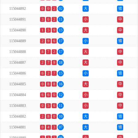
115044892
0
0
2
02
大
错
115044891
3
6
2
11
小
中
115044890
1
5
9
15
大
中
115044889
2
9
6
17
小
错
115044888
8
7
2
17
大
中
115044887
2
7
9
18
大
中
115044886
6
2
7
15
小
错
115044885
0
8
8
16
大
中
115044884
6
6
0
12
小
中
115044883
0
5
6
11
小
中
115044882
2
8
0
10
大
错
115044881
0
4
3
07
大
错