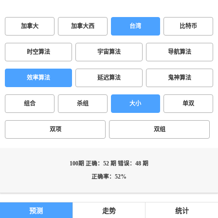
加拿大
加拿大西
台湾
比特币
时空算法
宇宙算法
导航算法
效率算法
延迟算法
鬼神算法
组合
杀组
大小
单双
双项
双组
100期 正确：52 期 错误：48 期
正确率：52%
预测
走势
统计