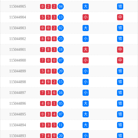
115044905
0
2
2
04
大
错
115044904
5
5
3
13
小
中
115044903
0
0
2
02
大
错
115044902
8
9
8
25
小
错
115044901
7
8
3
18
大
中
115044900
7
0
0
07
小
中
115044899
5
8
7
20
小
错
115044898
4
9
2
15
小
错
115044897
7
3
6
16
小
错
115044896
4
0
1
05
大
错
115044895
0
3
4
07
大
错
115044894
3
3
5
11
大
错
115044893
7
4
9
20
小
错