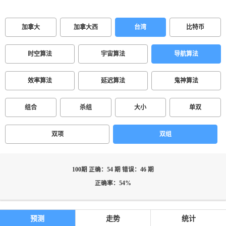
加拿大
加拿大西
台湾
比特币
时空算法
宇宙算法
导航算法
效率算法
延迟算法
鬼神算法
组合
杀组
大小
单双
双项
双组
100期 正确：54 期 错误：46 期
正确率：54%
预测
走势
统计