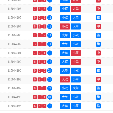
115044207
6
9
1
16
小单
大双
中
115044206
7
5
5
17
小双
大单
中
115044205
9
0
2
11
小双
大单
错
115044204
8
1
3
12
小双
大单
中
115044203
2
0
9
11
大单
小双
错
115044202
3
3
5
11
大单
小双
错
115044201
7
2
1
10
大单
小双
中
115044200
6
6
1
13
大双
小单
中
115044199
9
6
9
24
大单
小双
错
115044198
6
9
3
18
大双
小单
中
115044197
8
8
8
24
小双
大单
错
115044196
0
0
1
01
大单
小双
错
115044195
6
6
6
18
大单
小双
错