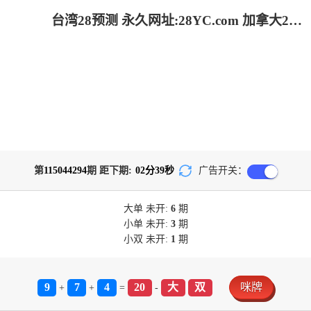
台湾28预测 永久网址:28YC.com 加拿大28-开奖|结果查询|加拿大28刮奖预测|加拿大PC28大神预测|加拿大PC历史走势|加拿大结果咪牌查询
第
115044294
期 距下期:
02
分
39
秒
广告开关：
大单
未开:
6
期
小单
未开:
3
期
小双
未开:
1
期
9
7
4
20
大
双
咪牌
+
+
=
-