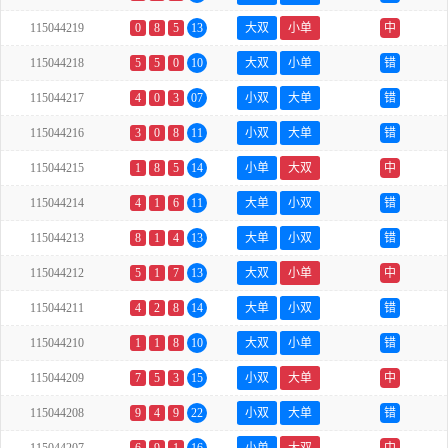
115044219
0
8
5
13
大双
小单
中
115044218
5
5
0
10
大双
小单
错
115044217
4
0
3
07
小双
大单
错
115044216
3
0
8
11
小双
大单
错
115044215
1
8
5
14
小单
大双
中
115044214
4
1
6
11
大单
小双
错
115044213
8
1
4
13
大单
小双
错
115044212
5
1
7
13
大双
小单
中
115044211
4
2
8
14
大单
小双
错
115044210
1
1
8
10
大双
小单
错
115044209
7
5
3
15
小双
大单
中
115044208
9
4
9
22
小双
大单
错