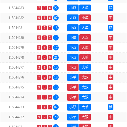
115044283
7
9
6
22
小双
大单
错
115044282
0
1
6
07
大双
小单
中
115044281
4
7
7
18
小双
大单
错
115044280
9
2
3
14
小单
大双
中
115044279
8
8
1
17
小双
大单
中
115044278
9
6
6
21
小双
大单
中
115044277
3
1
6
10
小双
大单
中
115044276
7
2
9
18
小单
大双
中
115044275
9
0
4
13
小单
大双
中
115044274
1
6
4
11
小单
大双
中
115044273
1
4
2
07
小双
大单
错
115044272
9
2
9
20
小单
大双
中