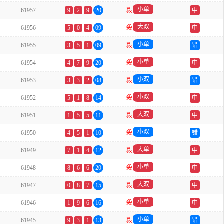
小单
61957
9
2
9
20
殺
中
大双
61956
5
0
4
09
殺
中
小单
61955
3
5
1
09
殺
错
小单
61954
4
7
9
20
殺
中
小双
61953
3
3
2
08
殺
错
小双
61952
5
1
8
14
殺
中
大双
61951
1
5
5
11
殺
中
小双
61950
4
5
1
10
殺
错
大单
61949
7
1
4
12
殺
中
小单
61948
8
6
6
20
殺
中
大双
61947
0
8
7
15
殺
中
小单
61946
1
9
6
16
殺
中
小单
61945
9
3
1
13
殺
错