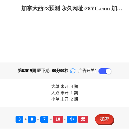
加拿大西28预测 永久网址:28YC.com 加拿大28-开奖|结果查询|加拿大28刮奖预测|加拿大PC28大神预测|加拿大PC历史走势|加拿大结果咪牌查询
第
62019
期 距下期:
开奖中
广告开关：
大单
未开:
4
期
大双
未开:
1
期
小单
未开:
2
期
3
0
7
10
小
双
咪牌
+
+
=
-