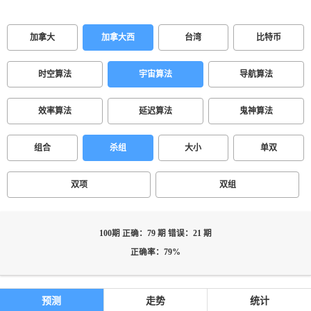
加拿大
加拿大西
台湾
比特币
时空算法
宇宙算法
导航算法
效率算法
延迟算法
鬼神算法
组合
杀组
大小
单双
双项
双组
100期 正确：79 期 错误：21 期
正确率：79%
预测
走势
统计