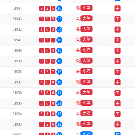
小单
61944
9
2
5
16
殺
中
大单
61943
8
9
5
22
殺
中
大单
61942
1
0
3
04
殺
中
大单
61941
6
3
1
10
殺
中
小双
61940
6
6
3
15
殺
中
大单
61939
3
8
5
16
殺
中
小双
61938
3
7
7
17
殺
中
小单
61937
4
6
8
18
殺
中
大单
61936
5
3
6
14
殺
中
小单
61935
5
8
8
21
殺
中
大双
61934
6
1
8
15
殺
中
小单
61933
4
2
6
12
殺
中
小双