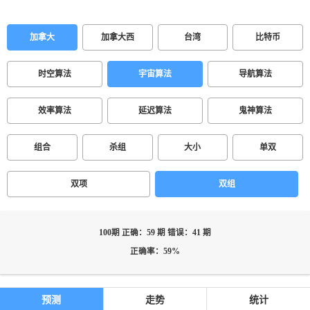
加拿大
加拿大西
台湾
比特币
时空算法
宇宙算法
导航算法
效率算法
延迟算法
鬼神算法
组合
杀组
大小
单双
双项
双组
100期 正确：59 期 错误：41 期
正确率：59%
预测
走势
统计