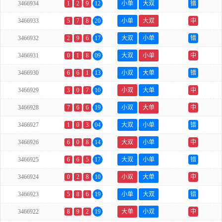
3466934
1
2
9
12
小单
大双
错
3466933
5
7
8
20
小单
大双
中
3466932
2
9
6
17
大双
小单
错
3466931
0
1
8
09
大双
小单
中
3466930
6
6
1
13
小双
大单
错
3466929
3
0
7
10
小双
大单
中
3466928
7
6
6
19
小双
大单
中
3466927
1
0
3
04
大双
小单
错
3466926
6
0
8
14
大双
小单
中
3466925
6
6
5
17
大双
小单
错
3466924
0
2
8
10
小双
大单
中
3466923
5
8
6
19
小单
大双
错
3466922
8
9
2
19
大单
小双
中