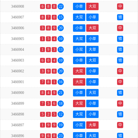
3466908
6
8
8
22
小单
大双
中
3466907
8
7
0
15
大双
小单
错
3466906
3
8
9
20
小单
大双
中
3466905
1
5
4
10
大双
小单
错
3466904
1
9
3
13
小双
大单
错
3466903
6
0
4
10
小单
大双
错
3466902
3
9
8
20
大双
小单
中
3466901
7
8
1
16
大双
小单
中
3466900
8
4
9
21
小单
大双
错
3466899
7
5
6
18
大双
小单
中
3466898
5
2
5
12
大双
小单
错
3466897
1
9
9
19
小双
大单
中
3466896
9
6
8
23
小单
大双
错