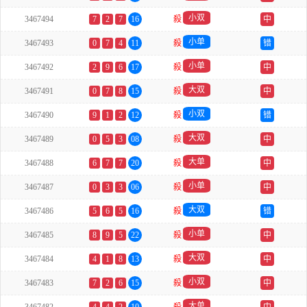
小双
3467494
7
2
7
16
殺
中
小单
3467493
0
7
4
11
殺
错
小单
3467492
2
9
6
17
殺
中
大双
3467491
0
7
8
15
殺
中
小双
3467490
9
1
2
12
殺
错
大双
3467489
0
5
3
08
殺
中
大单
3467488
6
7
7
20
殺
中
小单
3467487
0
3
3
06
殺
中
大双
3467486
5
6
5
16
殺
错
小单
3467485
8
9
5
22
殺
中
大双
3467484
4
1
8
13
殺
中
小双
3467483
7
2
6
15
殺
中
大单