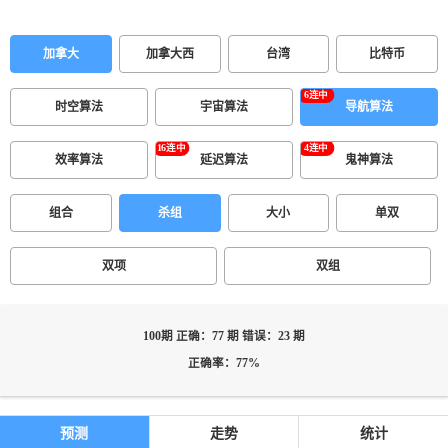
加拿大
加拿大西
台湾
比特币
时空算法
宇宙算法
导航算法
效率算法
延迟算法
鬼神算法
组合
杀组
大小
单双
双项
双组
100期 正确：77 期 错误：23 期
正确率：77%
预测
走势
统计