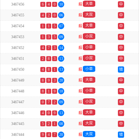
大单
3467456
6
4
0
10
殺
中
大双
3467455
4
2
0
06
殺
中
大单
3467454
1
1
5
07
殺
中
小双
3467453
1
3
5
09
殺
中
小单
3467452
4
7
3
14
殺
中
小双
3467451
2
8
3
13
殺
中
小单
3467450
4
8
1
13
殺
错
大单
3467449
8
9
3
20
殺
中
小单
3467448
8
1
9
18
殺
中
小双
3467447
0
7
2
09
殺
中
大单
3467446
4
0
9
13
殺
中
大双
3467445
5
2
1
08
殺
中
大双
3467444
9
4
7
20
殺
错