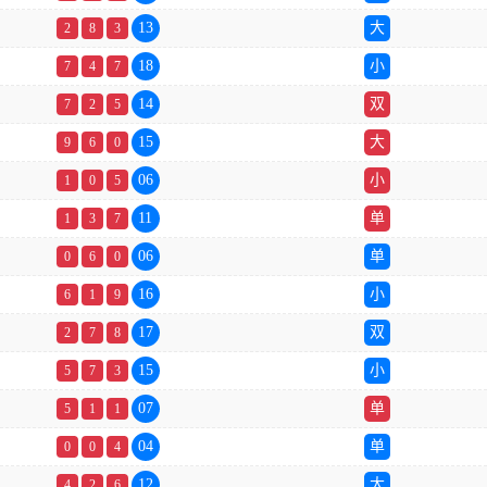
13
大
2
8
3
18
小
7
4
7
14
双
7
2
5
15
大
9
6
0
06
小
1
0
5
11
单
1
3
7
06
单
0
6
0
16
小
6
1
9
17
双
2
7
8
15
小
5
7
3
07
单
5
1
1
04
单
0
0
4
12
大
4
2
6