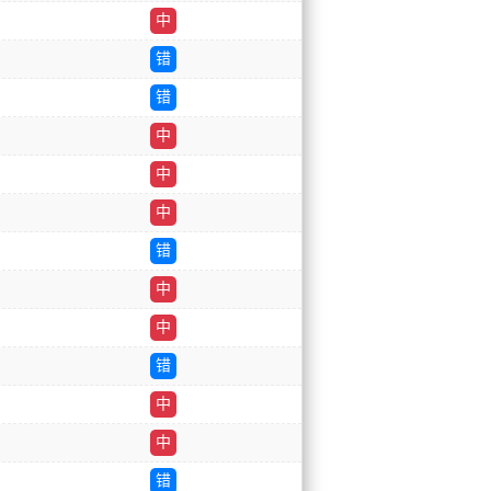
中
错
错
中
中
中
错
中
中
错
中
中
错