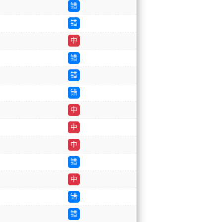
错
错
中
错
错
错
中
中
中
错
中
错
错