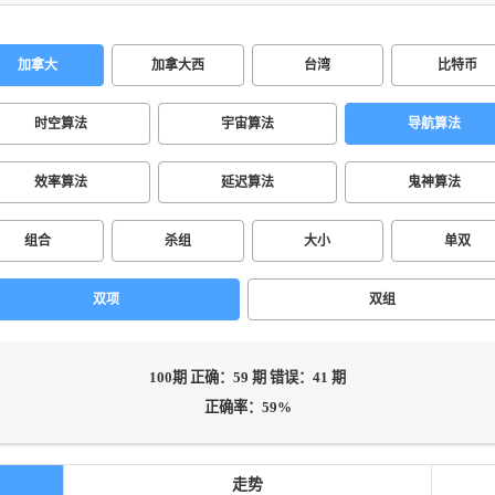
加拿大
加拿大西
台湾
比特币
时空算法
宇宙算法
导航算法
效率算法
延迟算法
鬼神算法
组合
杀组
大小
单双
双项
双组
100期 正确：59 期 错误：41 期
正确率：59%
走势