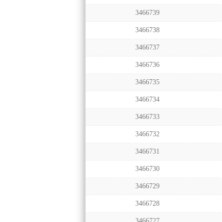
3466739
3466738
3466737
3466736
3466735
3466734
3466733
3466732
3466731
3466730
3466729
3466728
3466727