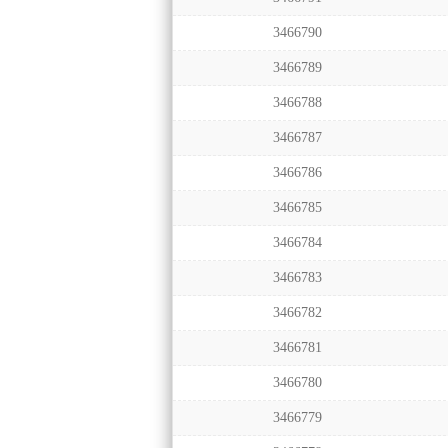
3466790
3466789
3466788
3466787
3466786
3466785
3466784
3466783
3466782
3466781
3466780
3466779