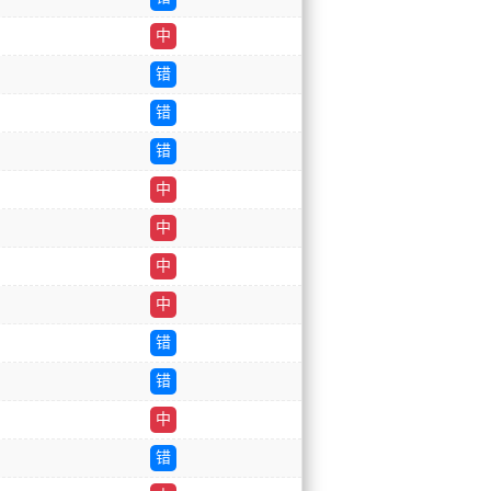
中
错
错
错
中
中
中
中
错
错
中
错