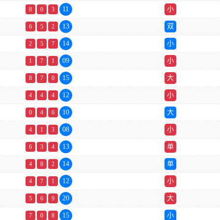
11
小
8
0
3
13
双
6
5
2
14
小
2
5
7
09
小
1
7
1
15
大
8
7
0
12
小
4
4
4
10
大
0
4
6
08
小
4
1
3
13
单
6
3
4
14
单
4
8
2
12
小
4
7
1
20
大
5
6
9
15
小
7
0
8