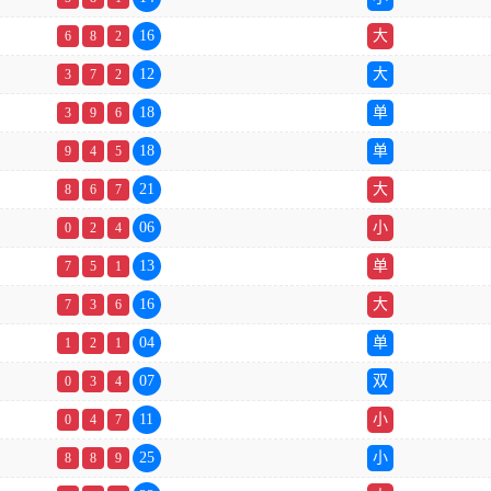
16
大
6
8
2
12
大
3
7
2
18
单
3
9
6
18
单
9
4
5
21
大
8
6
7
06
小
0
2
4
13
单
7
5
1
16
大
7
3
6
04
单
1
2
1
07
双
0
3
4
11
小
0
4
7
25
小
8
8
9