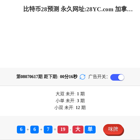
比特币28预测 永久网址:28YC.com 加拿大28-开奖|结果查询|加拿大28刮奖预测|加拿大PC28大神预测|加拿大PC历史走势|加拿大结果咪牌查询
第
08070617
期 距下期:
00
分
16
秒
广告开关：
大双
未开:
1
期
小单
未开:
3
期
小双
未开:
12
期
6
6
7
19
大
单
咪牌
+
+
=
-