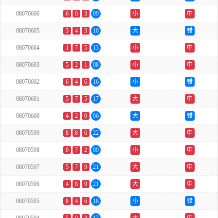
08070606
6
0
3
09
小
中
08070605
3
4
3
10
大
错
08070604
1
7
5
13
小
中
08070603
5
2
1
08
小
中
08070602
6
4
6
16
小
错
08070601
5
7
5
17
大
中
08070600
4
2
0
06
大
错
08070599
8
8
6
22
大
中
08070598
0
7
2
09
小
中
08070597
5
7
9
21
大
中
08070596
4
8
9
21
大
中
08070595
8
4
6
18
小
错