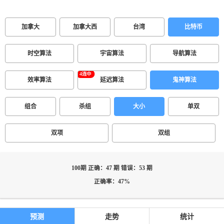
加拿大
加拿大西
台湾
比特币
时空算法
宇宙算法
导航算法
效率算法
延迟算法
鬼神算法
组合
杀组
大小
单双
双项
双组
100期 正确：47 期 错误：53 期
正确率：47%
预测
走势
统计