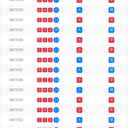
08070594
5
9
3
17
大
中
08070593
0
4
3
07
大
错
08070592
2
6
6
14
大
中
08070591
0
5
4
09
大
错
08070590
9
6
8
23
大
中
08070589
1
2
9
12
小
中
08070588
0
9
4
13
大
错
08070587
8
1
4
13
大
错
08070586
0
2
2
04
小
中
08070585
9
6
9
24
小
错
08070584
2
7
5
14
大
中
08070583
1
9
2
12
小
中
08070582
1
3
6
10
大
错