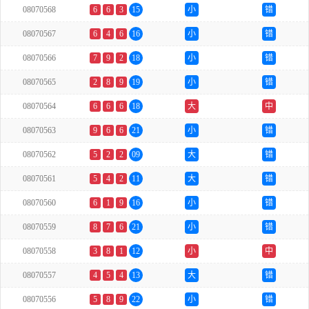
08070568
6
6
3
15
小
错
08070567
6
4
6
16
小
错
08070566
7
9
2
18
小
错
08070565
2
8
9
19
小
错
08070564
6
6
6
18
大
中
08070563
9
6
6
21
小
错
08070562
5
2
2
09
大
错
08070561
5
4
2
11
大
错
08070560
6
1
9
16
小
错
08070559
8
7
6
21
小
错
08070558
3
8
1
12
小
中
08070557
4
5
4
13
大
错
08070556
5
8
9
22
小
错