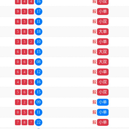
16
殺
小双
8
4
4
17
殺
小单
9
3
5
11
殺
小双
6
5
0
18
殺
大单
5
8
5
10
殺
小单
3
5
2
15
殺
大双
6
1
8
08
殺
大双
0
6
2
12
殺
小单
6
4
2
16
殺
小双
4
7
5
15
殺
小双
5
6
4
09
殺
小单
7
2
0
11
殺
小单
0
5
6
22
殺
小单
7
8
7