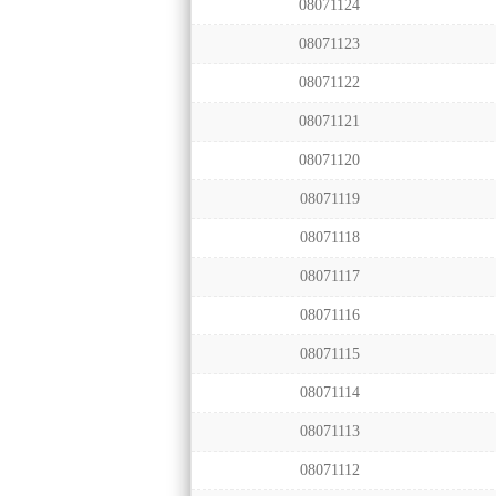
08071124
08071123
08071122
08071121
08071120
08071119
08071118
08071117
08071116
08071115
08071114
08071113
08071112