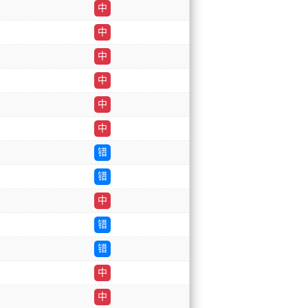
中
中
中
中
中
中
错
错
中
错
错
中
中