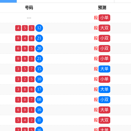
号码
预测
---
殺
小单
12
殺
大双
4
5
3
21
殺
小双
9
4
8
20
殺
小双
6
9
5
21
殺
小单
9
9
3
15
殺
大单
3
5
7
10
殺
小单
3
2
5
17
殺
大单
3
8
6
08
殺
小双
1
0
7
16
殺
大单
6
9
1
11
殺
大双
5
4
2
16
殺
大单
2
9
5