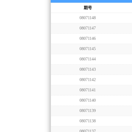
期号
08071148
08071147
08071146
08071145
08071144
08071143
08071142
08071141
08071140
08071139
08071138
08071137