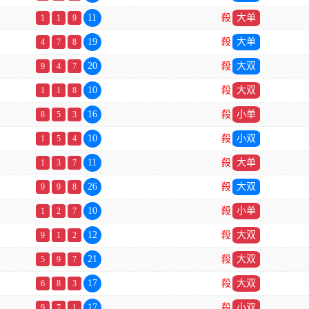
11
殺
大单
1
1
9
19
殺
大单
4
7
8
20
殺
大双
9
4
7
10
殺
大双
1
1
8
16
殺
小单
8
5
3
10
殺
小双
1
5
4
11
殺
大单
1
3
7
26
殺
大双
9
9
8
10
殺
小单
1
2
7
12
殺
大双
9
1
2
21
殺
大双
5
9
7
17
殺
大双
6
8
3
17
殺
小双
9
7
1