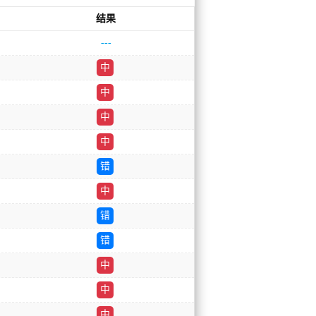
结果
---
中
中
中
中
错
中
错
错
中
中
中