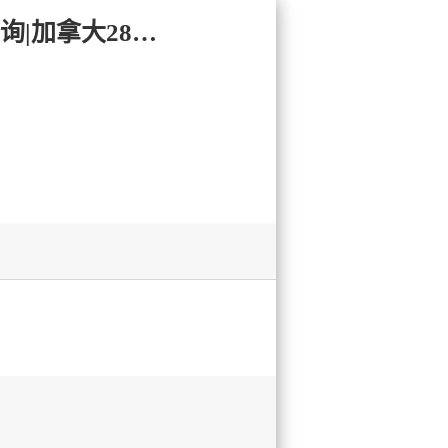
比特币28预测 永久网址:28YC.com 加拿大28-开奖|结果查询|加拿大28刮奖预测|加拿大PC28大神预测|加拿大PC历史走势|加拿大结果咪牌查询