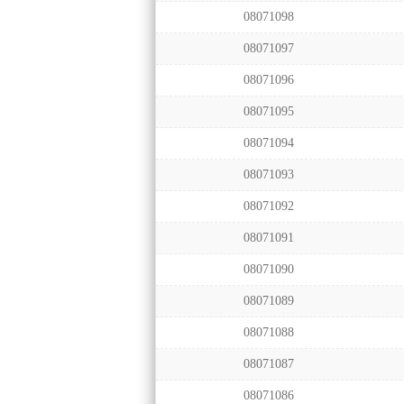
08071098
08071097
08071096
08071095
08071094
08071093
08071092
08071091
08071090
08071089
08071088
08071087
08071086