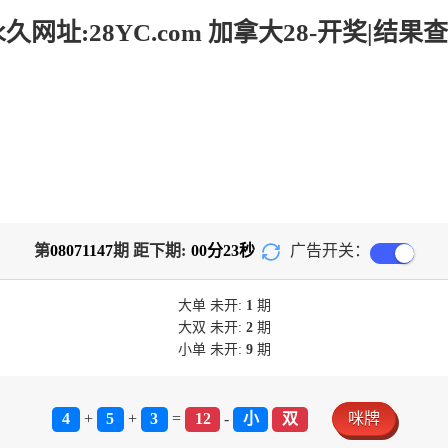
第
08071147
期 距下期:
00
分
23
秒
广告开关：
大单
未开:
1
期
大双
未开:
2
期
小单
未开:
9
期
4
+
5
+
3
=
12
-
小
双
咪牌