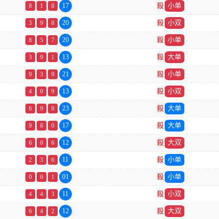
17
殺
小单
8
1
8
20
殺
小双
3
9
8
20
殺
小单
8
5
7
13
殺
大单
3
9
1
21
殺
小单
9
3
9
13
殺
小双
4
0
9
23
殺
大单
6
9
8
17
殺
大单
9
8
0
12
殺
大双
6
0
6
11
殺
小单
2
3
6
01
殺
小单
0
0
1
11
殺
小双
4
4
3
12
殺
大双
6
4
2