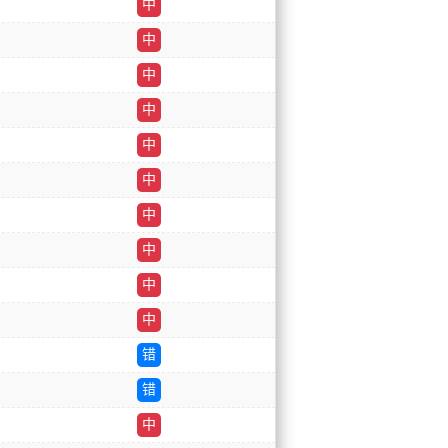
中
中
中
中
中
中
中
中
中
中
错
错
中