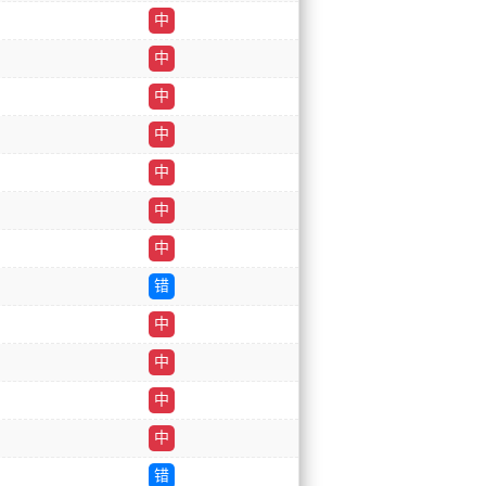
中
中
中
中
中
中
中
错
中
中
中
中
错