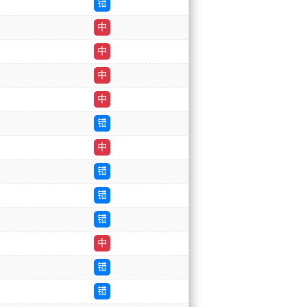
错
中
中
中
中
错
中
错
错
错
中
错
错