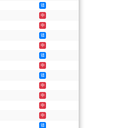
错
中
中
错
中
错
中
错
中
中
中
中
错