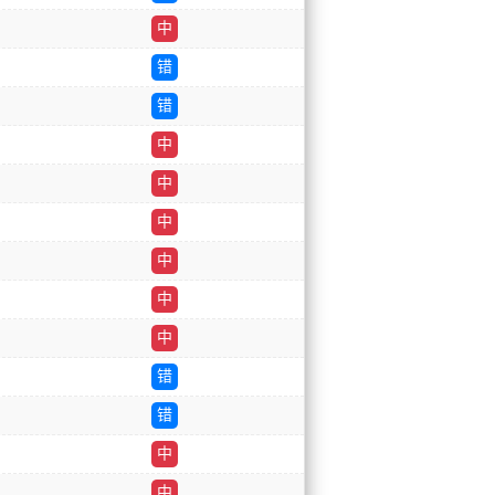
中
错
错
中
中
中
中
中
中
错
错
中
中