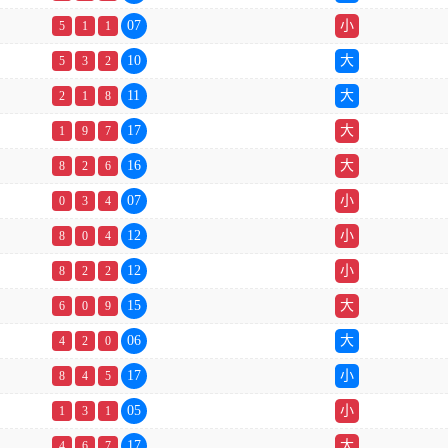
07
小
5
1
1
10
大
5
3
2
11
大
2
1
8
17
大
1
9
7
16
大
8
2
6
07
小
0
3
4
12
小
8
0
4
12
小
8
2
2
15
大
6
0
9
06
大
4
2
0
17
小
8
4
5
05
小
1
3
1
17
大
4
6
7