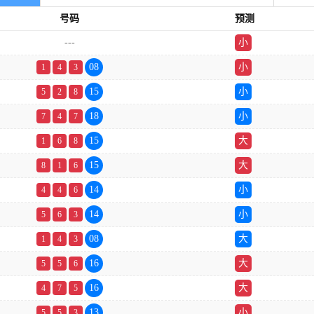
号码
预测
---
小
单
08
小
1
4
3
15
小
5
2
8
18
小
7
4
7
15
大
1
6
8
15
大
8
1
6
14
小
4
4
6
14
小
5
6
3
08
大
1
4
3
16
大
5
5
6
16
大
4
7
5
13
小
5
5
3