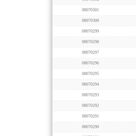
08070301
08070300
08070299
08070298
08070297
08070296
08070295
08070294
08070293
08070292
08070291
08070290