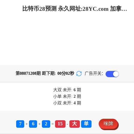
比特币28预测 永久网址:28YC.com 加拿大28-开奖|结果查询|加拿大28刮奖预测|加拿大PC28大神预测|加拿大PC历史走势|加拿大结果咪牌查询
第
08071208
期 距下期:
00
分
02
秒
广告开关：
大双
未开:
6
期
小单
未开:
2
期
小双
未开:
4
期
7
6
2
15
大
单
咪牌
+
+
=
-