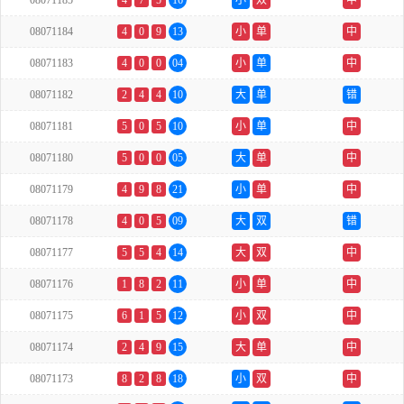
08071185
4
7
5
16
小
双
中
08071184
4
0
9
13
小
单
中
08071183
4
0
0
04
小
单
中
08071182
2
4
4
10
大
单
错
08071181
5
0
5
10
小
单
中
08071180
5
0
0
05
大
单
中
08071179
4
9
8
21
小
单
中
08071178
4
0
5
09
大
双
错
08071177
5
5
4
14
大
双
中
08071176
1
8
2
11
小
单
中
08071175
6
1
5
12
小
双
中
08071174
2
4
9
15
大
单
中
08071173
8
2
8
18
小
双
中