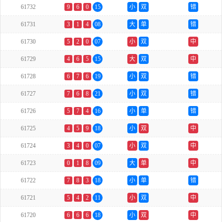
61732
9
6
0
15
小
双
错
61731
3
1
4
08
大
单
错
61730
5
2
0
07
小
双
中
61729
4
6
5
15
大
双
中
61728
6
7
6
19
小
双
错
61727
7
6
8
21
小
双
错
61726
5
7
4
16
小
单
错
61725
4
5
9
18
小
双
中
61724
3
4
0
07
小
双
中
61723
0
1
8
09
大
单
中
61722
7
8
3
18
小
单
错
61721
5
4
2
11
小
双
中
61720
6
6
6
18
小
双
中