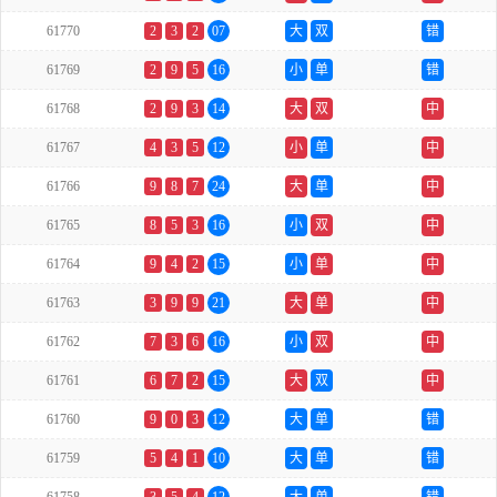
61770
2
3
2
07
大
双
错
61769
2
9
5
16
小
单
错
61768
2
9
3
14
大
双
中
61767
4
3
5
12
小
单
中
61766
9
8
7
24
大
单
中
61765
8
5
3
16
小
双
中
61764
9
4
2
15
小
单
中
61763
3
9
9
21
大
单
中
61762
7
3
6
16
小
双
中
61761
6
7
2
15
大
双
中
61760
9
0
3
12
大
单
错
61759
5
4
1
10
大
单
错