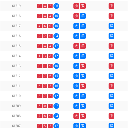
61719
0
4
2
06
小
双
中
61718
2
4
4
10
小
单
中
61717
4
6
0
10
大
单
错
61716
2
2
0
04
大
单
错
61715
9
4
4
17
大
单
中
61714
1
3
8
12
大
单
错
61713
0
1
9
10
大
双
中
61712
2
7
6
15
小
双
错
61711
6
7
3
16
小
双
中
61710
3
7
2
12
大
单
错
61709
5
0
2
07
大
双
错
61708
7
8
9
24
大
双
中
61707
9
5
3
17
小
双
错