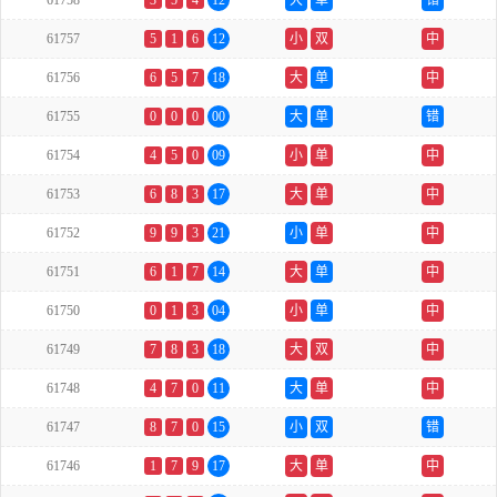
61758
3
5
4
12
大
单
错
61757
5
1
6
12
小
双
中
61756
6
5
7
18
大
单
中
61755
0
0
0
00
大
单
错
61754
4
5
0
09
小
单
中
61753
6
8
3
17
大
单
中
61752
9
9
3
21
小
单
中
61751
6
1
7
14
大
单
中
61750
0
1
3
04
小
单
中
61749
7
8
3
18
大
双
中
61748
4
7
0
11
大
单
中
61747
8
7
0
15
小
双
错
61746
1
7
9
17
大
单
中