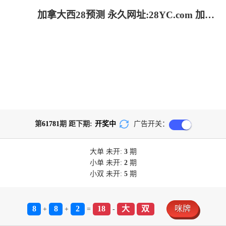
加拿大西28预测 永久网址:28YC.com 加拿大28-开奖|结果查询|加拿大28刮奖预测|加拿大PC28大神预测|加拿大PC历史走势|加拿大结果咪牌查询
第
61781
期 距下期:
开奖中
广告开关：
大单
未开:
3
期
小单
未开:
2
期
小双
未开:
5
期
8
8
2
18
大
双
咪牌
+
+
=
-