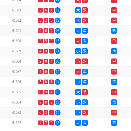
61694
5
7
9
21
大
单
中
61693
2
6
4
12
大
双
中
61692
5
2
5
12
大
双
中
61691
0
6
2
08
大
单
错
61690
2
5
8
15
大
双
中
61689
4
9
8
21
小
双
错
61688
2
0
4
06
小
双
中
61687
4
6
4
14
大
单
中
61686
5
8
1
14
小
单
错
61685
0
9
4
13
大
单
中
61684
9
8
2
19
小
双
错
61683
6
3
5
14
小
双
中
61682
4
7
2
13
大
双
错