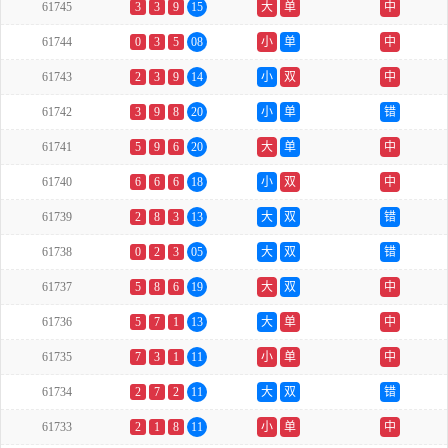
61745
3
3
9
15
大
单
中
61744
0
3
5
08
小
单
中
61743
2
3
9
14
小
双
中
61742
3
9
8
20
小
单
错
61741
5
9
6
20
大
单
中
61740
6
6
6
18
小
双
中
61739
2
8
3
13
大
双
错
61738
0
2
3
05
大
双
错
61737
5
8
6
19
大
双
中
61736
5
7
1
13
大
单
中
61735
7
3
1
11
小
单
中
61734
2
7
2
11
大
双
错
61733
2
1
8
11
小
单
中