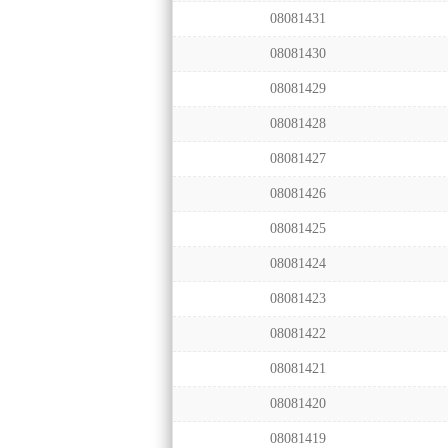
08081431
08081430
08081429
08081428
08081427
08081426
08081425
08081424
08081423
08081422
08081421
08081420
08081419