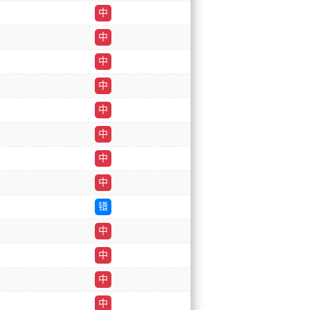
中
中
中
中
中
中
中
中
错
中
中
中
中