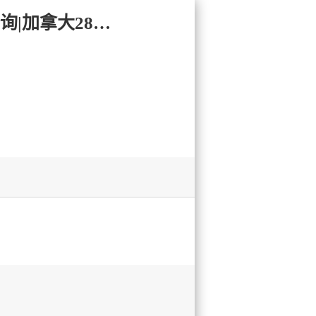
比特币28预测 永久网址:28YC.com 加拿大28-开奖|结果查询|加拿大28刮奖预测|加拿大PC28大神预测|加拿大PC历史走势|加拿大结果咪牌查询