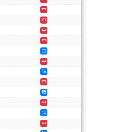
中
中
中
中
错
中
错
中
错
中
错
中