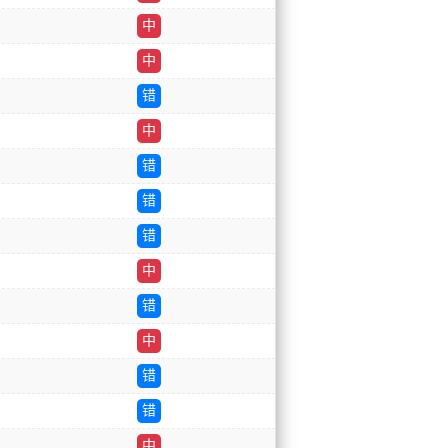
中
中
错
中
错
错
错
中
错
中
错
错
中