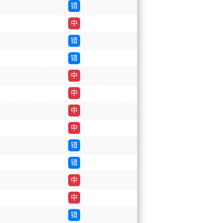
错
中
错
错
中
中
中
中
错
错
中
中
错